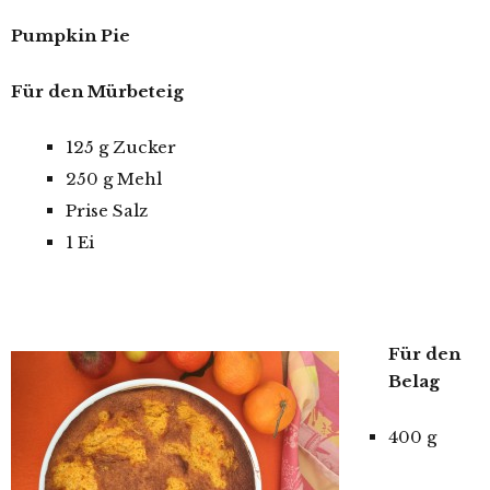
Pumpkin Pie
Für den Mürbeteig
125 g Zucker
250 g Mehl
Prise Salz
1 Ei
Für den
Belag
400 g